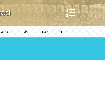
tesi
NA YAZ
İLETIŞIM
BİLGİ PAKETİ
EN