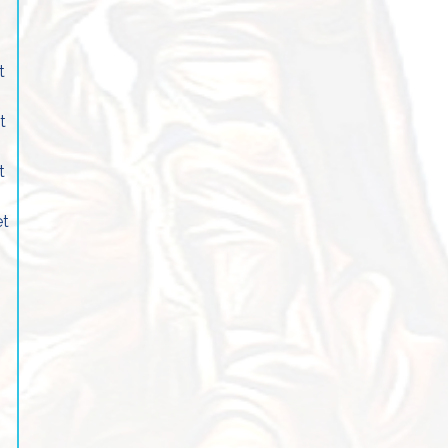
t
t
t
et