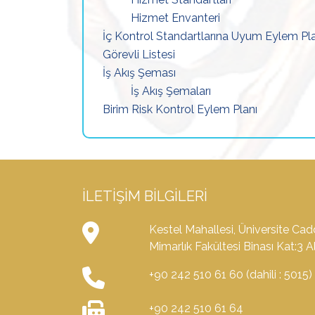
Hizmet Envanteri
İç Kontrol Standartlarına Uyum Eylem Pla
Görevli Listesi
İş Akış Şeması
İş Akış Şemaları
Birim Risk Kontrol Eylem Planı
İLETIŞIM BILGILERI
Kestel Mahallesi, Üniversite Cad
Mimarlık Fakültesi Binası Kat:
+90 242 510 61 60 (dahili : 5015)
+90 242 510 61 64