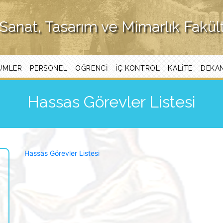
Sanat, Tasarım ve Mimarlık Fakül
ÜMLER
PERSONEL
ÖĞRENCI
İÇ KONTROL
KALITE
DEKA
Hassas Görevler Listesi
Hassas Görevler Listesi