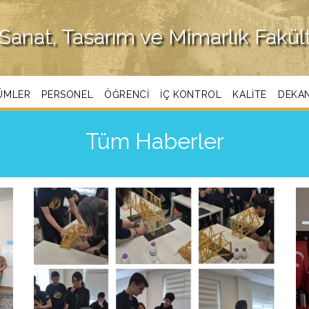
Sanat, Tasarım ve Mimarlık Fakül
ÜMLER
PERSONEL
ÖĞRENCI
İÇ KONTROL
KALITE
DEKA
Tüm Haberler