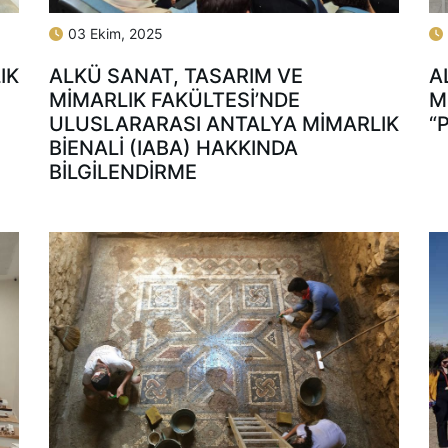
03 Ekim, 2025
IK
ALKÜ SANAT, TASARIM VE
A
MİMARLIK FAKÜLTESİ’NDE
M
ULUSLARARASI ANTALYA MİMARLIK
“
BİENALİ (IABA) HAKKINDA
BİLGİLENDİRME