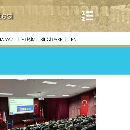
tesi
NA YAZ
İLETIŞIM
BİLGİ PAKETİ
EN