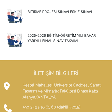
BİTİRME PROJESİ SINAVI ESKİZ SINAVI
2025-2026 EĞITIM-ÖĞRETIM YILI BAHAR
YARIYILI FINAL SINAV TAKVIMI
İLETIŞIM BILGILERI
Kestel Mahallesi, Üniversite Caddesi, Sanat,
Tasarım ve Mimarlık Fakültesi Binası Kat:3
Alanya/ANTALYA
+90 242 510 61 60 (dahili : 5015)